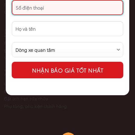
Dịch vụ: 0948 882 982
Cứu Hộ: 0948 882 982
KHÁCH HÀNG
Đăng ký nhận tin
Đăng ký lái thử xe
Ý kiến khách hàng
DỊCH VỤ
Chương trình dịch vụ
Alternative:
Bảo hành
Đặt lịch hẹn sửa chữa
Phụ tùng, phụ kiện chính hãng