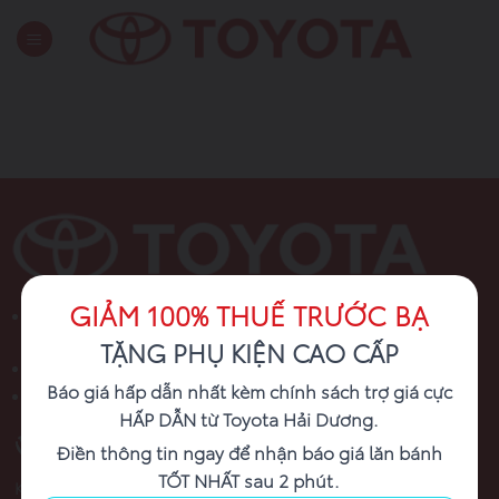
Skip
to
content
GIẢM 100% THUẾ TRƯỚC BẠ
Add: Số 1, Đường Ngô Quyền, Phường Thành Đông, Thành
Phố Hải Phòng
TẶNG PHỤ KIỆN CAO CẤP
Tel: 0948.882.982
Báo giá hấp dẫn nhất kèm chính sách trợ giá cực
Email: lynt.1012@gmail.com
HẤP DẪN từ Toyota Hải Dương.
HOTLINE
Điền thông tin ngay để nhận báo giá lăn bánh
TỐT NHẤT sau 2 phút.
Kinh doanh: 0948 882 982