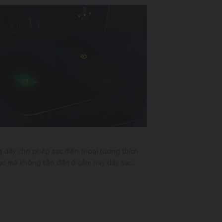
g dây cho phép sạc điện thoại tương thích
ạc mà không cần đến ổ cắm hay dây sạc.