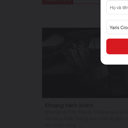
Alternative:
Khoang hành khách
Khoang nội thất rộng rãi, khoảng cách giữ
mái cùng nhiều không gian chứa đồ giúp nâ
cho khách hàng.