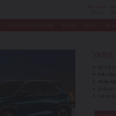
Kinh doanh:
09
Dịch vụ:
09
Ụ
CHĂM SÓC KHÁCH HÀNG
TIN TỨC
VIDEO
LIÊN H
YARIS
Số chỗ ng
Kiểu dán
Nhiên liệ
Xuất xứ:
Giá từ: 
Dự toán c