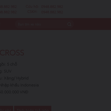
Cứu hộ:
48.882.982
0948.882.982
CSKH:
48.882.982
0948.882.982
Ệ
 CROSS
ồi: 5 chỗ
g: SUV
u: Xăng/ Hybrid
 Nhập khẩu Indonesia
650.000.000 VNĐ
hi phí
Tính toán trả góp