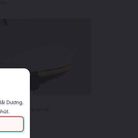
ình.
Hải Dương.
hợp đèn báo rẽ tiện lợi.
phút.