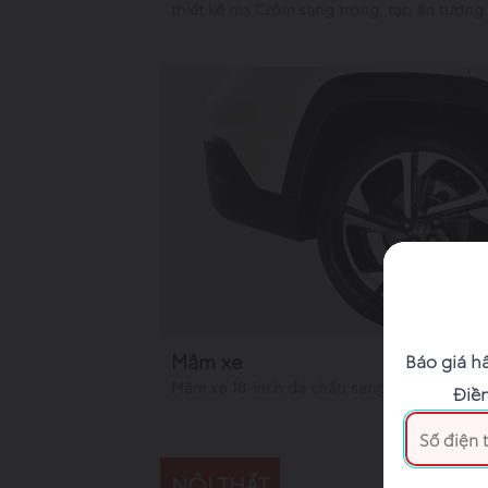
thiết kế mạ Crôm sang trọng, tạo ấn tượng v
Mâm xe
Báo giá h
Mâm xe 18-inch đa chấu sang trọng và mạ
Điền
NỘI THẤT