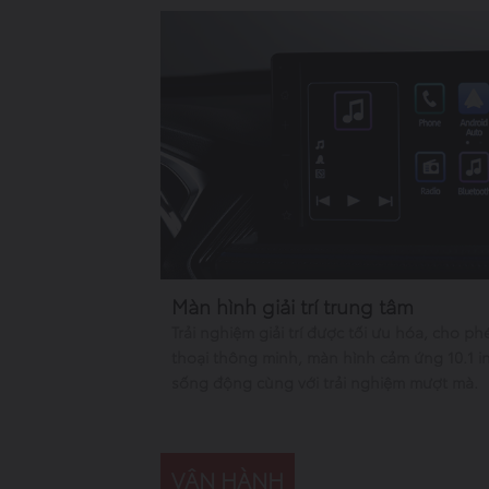
Màn hình giải trí trung tâm
Trải nghiệm giải trí được tối ưu hóa, cho ph
thoại thông minh, màn hình cảm ứng 10.1 in
sống động cùng với trải nghiệm mượt mà.
VẬN HÀNH