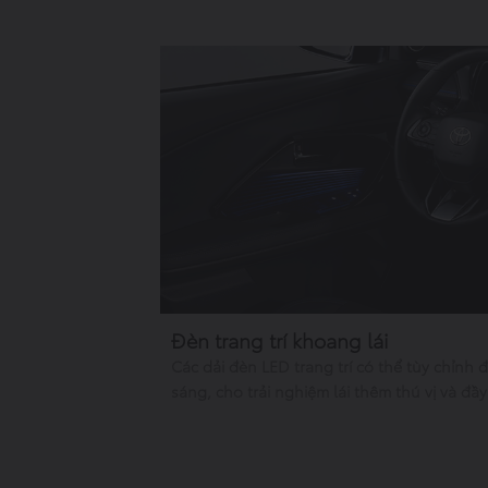
Đèn trang trí khoang lái
Các dải đèn LED trang trí có thể tùy chỉnh
sáng, cho trải nghiệm lái thêm thú vị và đầ