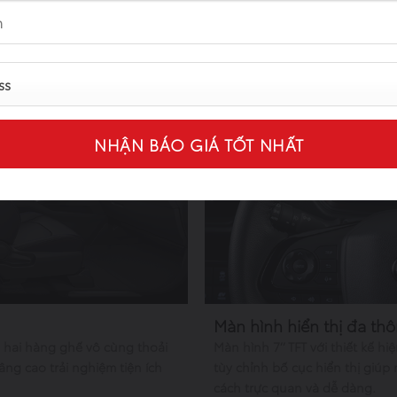
NỘI THẤT
Màn hình hiển thị đa thô
a hai hàng ghế vô cùng thoải
Màn hình 7’’ TFT với thiết kế hi
ng cao trải nghiệm tiện ích
tùy chỉnh bố cục hiển thị giúp
cách trực quan và dễ dàng.