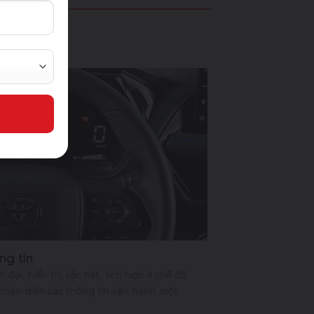
ng tin
ện đại, hiển thị sắc nét, tích hợp 4 chế độ
 nhận diện các thông tin vận hành một