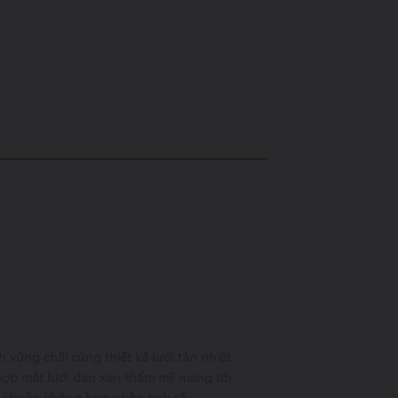
 vững chãi cùng thiết kế lưới tản nhiệt
hợp mắt lưới đan xen thẩm mỹ mang tới
 khoắn không kém phần tinh tế.