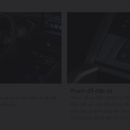
Phanh đỗ điện tử
 đa dạng về màu sắc và cấp độ
Phanh đỗ xe điện tử hỗ trợ đi
y cảm xúc.
đảm bảo an toàn khi dừng, đỗ,
hoặc kéo phanh chưa đủ. Nâng
hỗ trợ xe tự đứng yên khi chờ 