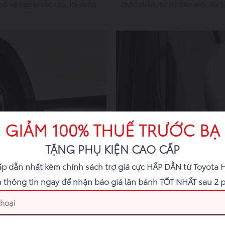
ề vẻ ngoài sắc sảo, lôi cuốn.
chắc chắn, tự tin trên mọi địa h
GIẢM 100% THUẾ TRƯỚC BẠ
TẶNG PHỤ KIỆN CAO CẤP
Gương chiếu hậu
ấp dẫn nhất kèm chính sách trợ giá cực HẤP DẪN từ Toyota 
nh mẽ.
Gương xe gập mở tự động tích 
 thông tin ngay để nhận báo giá lăn bánh TỐT NHẤT sau 2 