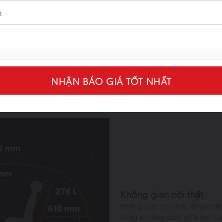
Đuôi xe
thể thao cho vẻ ngoài thêm cá
Đường gân dày ở cản sau kết 
phanh trên cao tăng thêm vẻ n
đặt cao tích hợp tính năng khó
khi sử dụng.
Không gian nội thất
Không gian nội thất rộng nhất
cùng khoảng cách giữa hai hà