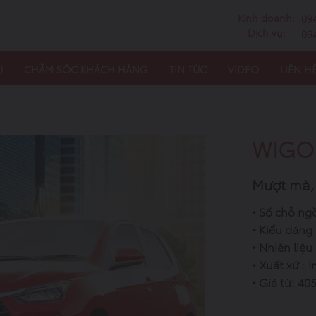
Kinh doanh:
09
Dịch vụ:
09
Ụ
CHĂM SÓC KHÁCH HÀNG
TIN TỨC
VIDEO
LIÊN H
WIGO
Mượt mà, 
• Số chỗ ngồ
• Kiểu dáng
• Nhiên liệu
• Xuất xứ : 
• Giá từ: 4