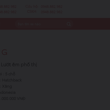
Cứu hộ:
48.882.982
0948.882.982
CSKH:
48.882.982
0948.882.982
Ệ
 G
Lướt êm phố thị
i : 5 chỗ
 : Hatchback
 : Xăng
Indonesia
05.000.000 VNĐ