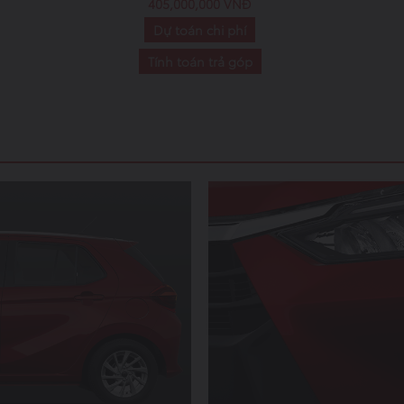
405,000,000 VNĐ
Dự toán chi phí
Tính toán trả góp