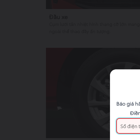
Đầu xe
Cụm lưới tản nhiệt hình thang cỡ lớn mang
ngoài thể thao đầy ấn tượng.
Báo giá h
Điền