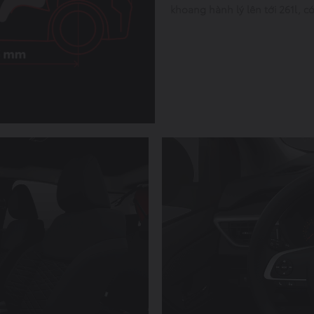
khoang hành lý lên tới 261l, c