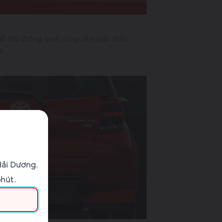
 mở cửa thông minh cùng cảm giác chân
g.
Hải Dương.
phút.