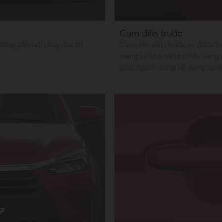
Cụm đèn trước
ờng gân nổi chạy dọc từ
Cụm đèn phía trước xe được t
mang lại khả năng chiếu sáng 
giúp người dùng dễ dàng quan s