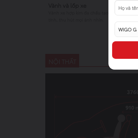
Vành và lốp xe
Vành xe hợp kim đa chấu tạo nên thiết kế 
tính, thu hút mọi ánh nhìn.
NỘI THẤT
Alternative: