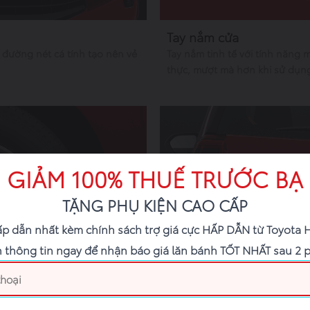
Tay nắm cửa
 đường nét cá tính tạo nên vẻ
Tay nắm tinh tế với tính năng
thực, mượt mà hơn khi sử dụn
GIẢM 100% THUẾ TRƯỚC BẠ
TẶNG PHỤ KIỆN CAO CẤP
ấp dẫn nhất kèm chính sách trợ giá cực HẤP DẪN từ Toyota 
 thông tin ngay để nhận báo giá lăn bánh TỐT NHẤT sau 2 