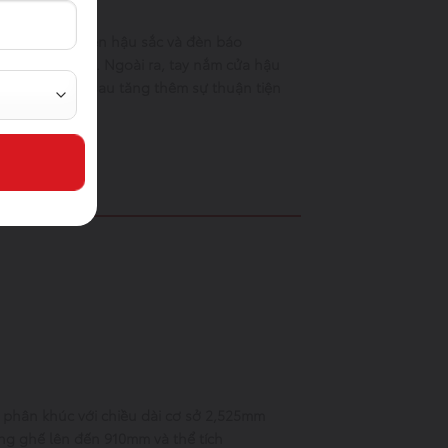
hợp với cụm đèn hậu sắc và đèn báo
goài cứng cáp. Ngoài ra, tay nắm cửa hậu
a cửa từ phía sau tăng thêm sự thuận tiện
 phân khúc với chiều dài cơ sở 2,525mm
ng ghế lên đến 910mm và thể tích