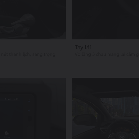
Tay lái
 nét thanh lịch, sang trọng
Vô lăng 3 chấu mang lại cảm g