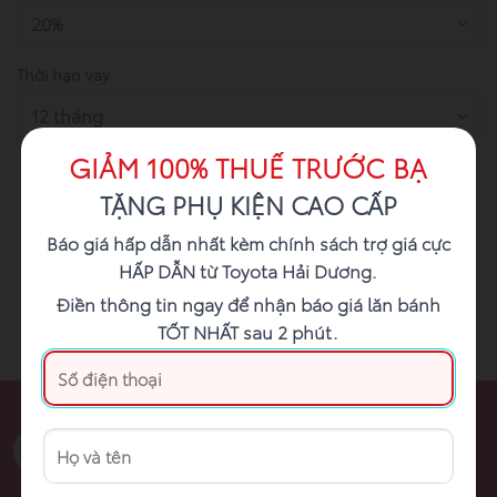
Thời hạn vay
GIẢM 100% THUẾ TRƯỚC BẠ
TẶNG PHỤ KIỆN CAO CẤP
TÍNH TRẢ GÓP
Báo giá hấp dẫn nhất kèm chính sách trợ giá cực
HẤP DẪN từ Toyota Hải Dương.
Điền thông tin ngay để nhận báo giá lăn bánh
TỐT NHẤT sau 2 phút.