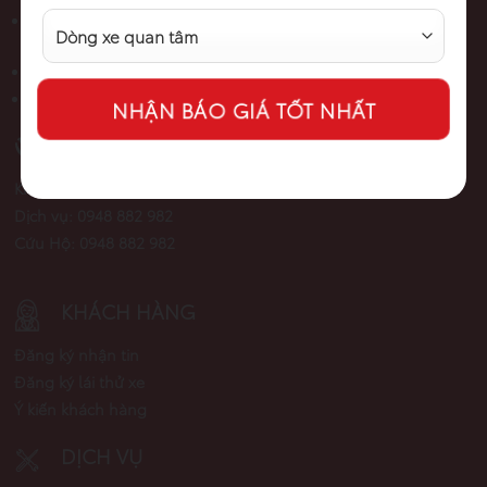
Add: Số 1, Đường Ngô Quyền, Phường Thành Đông, Thành
Phố Hải Phòng
Tel: 0948.882.982
Email: lynt.1012@gmail.com
HOTLINE
Alternative:
Kinh doanh: 0948 882 982
Dịch vụ: 0948 882 982
Cứu Hộ: 0948 882 982
KHÁCH HÀNG
Đăng ký nhận tin
Đăng ký lái thử xe
Ý kiến khách hàng
DỊCH VỤ